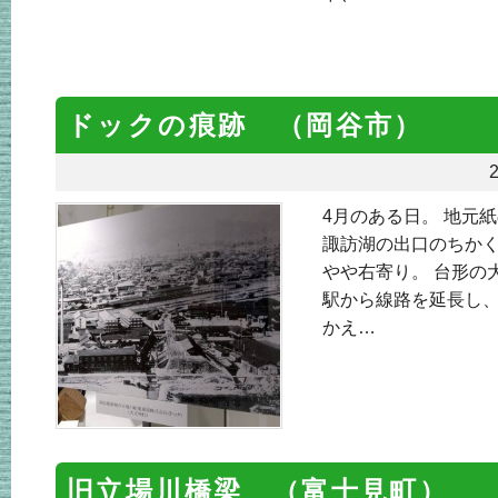
ドックの痕跡 （岡谷市）
2
4月のある日。 地元
諏訪湖の出口のちかく
やや右寄り。 台形の
駅から線路を延長し
かえ…
旧立場川橋梁 （富士見町）