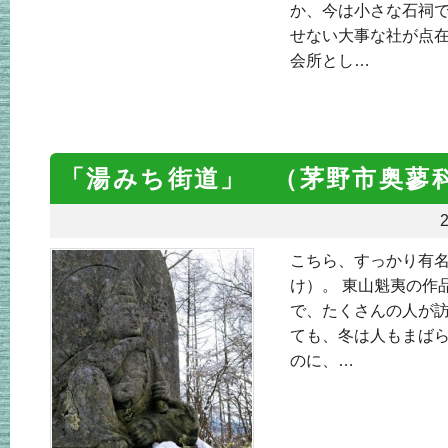
か、今は小さな石祠
せない大事な社が点在
会所とし…
「湯みち街道」 （茅野市奥蓼
2
こちら、すっかり有
け）。 東山魁夷の作
で、たくさんの人が訪
ても、冬は人もまばら
のに、…