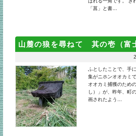
ばれる一角です。 き
「菖」と書…
山麓の狼を尋ねて 其の壱（富
2
ふとしたことで、手に
集がニホンオオカミで
オオカミ捕獲のため
し）」が、昨年、町
画されたよう…