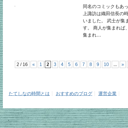
同名のコミックもあ
上諏訪は織田信長の
いました。 武士が集
す。 商人が集まれば
集まれ…
2 / 16
«
1
2
3
4
5
6
7
8
9
10
...
»
たてしなの時間とは
おすすめのブログ
運営企業