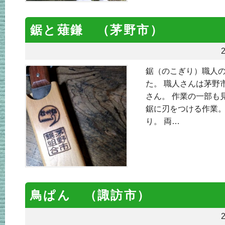
鋸と薙鎌 （茅野市）
2
鋸（のこぎり）職人
た。 職人さんは茅野
さん。 作業の一部も
鋸に刃をつける作業。
り。 両…
鳥ぱん （諏訪市）
2