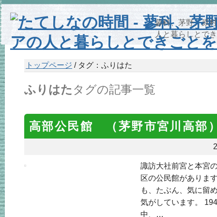
蓼科、茅野、原村
人と暮らしとでき
トップページ
/ タグ：ふりはた
ふりはた
タグの記事一覧
高部公民館 （茅野市宮川高部
2
諏訪大社前宮と本宮
区の公民館があります
も、たぶん、気に留
気がしています。 19
中、…