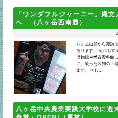
「ワンダフルジャーニー」縄文
へ （八ヶ岳西南麓）
2
八ヶ岳山麓から諏訪
あります。 それも立
博物館や考古資料館
に、凝った装飾の土
ます。 そし…
八ヶ岳中央農業実践大学校に週
食堂」OPEN!（原村）