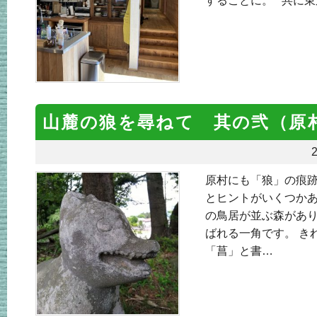
することに。 共に東
山麓の狼を尋ねて 其の弐（原
2
原村にも「狼」の痕
とヒントがいくつかあ
の鳥居が並ぶ森があり
ばれる一角です。 き
「菖」と書…