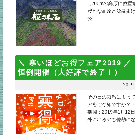
1,200mの高原に
豊かな高原と源泉掛
公…
＼ 寒いほどお得フェア2019 ／ 
恒例開催（大好評で終了！）
2019.
その日の気温によって
アをご存知ですか？ ＼ 
期間：2019年1月1
外に出るのも億劫にな