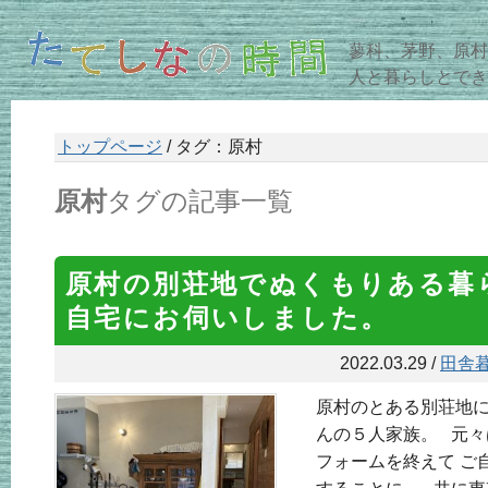
蓼科、茅野、原村
人と暮らしとでき
トップページ
/ タグ：原村
原村
タグの記事一覧
原村の別荘地でぬくもりある暮
自宅にお伺いしました。
2022.03.29 /
田舎
原村のとある別荘地
んの５人家族。 元
フォームを終えて ご