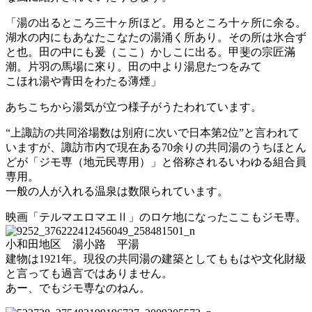
「湯の出るところ三十ヶ所ほど。用るところ十ヶ所に余る。
湖水の内にもあなたこなたの湯涌く所あり。その所は氷合ず
と也。田の中にも爰（ここ）かしこに出る。甲斐の宗匠滿
潮。片羽の馬場に來り。田の中より湯息たつをみて
こほれ湯や青田をわたる薄煙」
あちこちから湯気が立つ様子がうたわれています。
“上諏訪の共同浴場数は別府に次いで日本第2位”と言われて
いますが、諏訪市内で現在ある70余りの共同湯のうちほとん
どが「ジモ専（地元民専用）」と俗称されるいわゆる組合員
専用。
一般の人が入れる温泉は数限られています。
映画「テルマエロマエⅡ」のロケ地になったここもジモ専。
小和田地区 湯小路 平湯
建物は1921年。現役の共同湯の建築としてももはや文化財級
と言っても過言ではありません。
あー、でもジモ専なのねん。