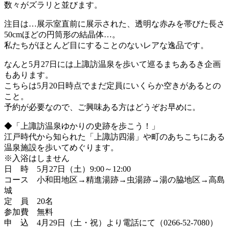
数々がズラリと並びます。
注目は…展示室直前に展示された、透明な赤みを帯びた長さ
50cmほどの円筒形の結晶体…。
私たちがほとんど目にすることのないレアな逸品です。
なんと5月27日には上諏訪温泉を歩いて巡るまちあるき企画
もあります。
こちらは5月20日時点でまだ定員にいくらか空きがあるとの
こと。
予約が必要なので、ご興味ある方はどうぞお早めに。
◆「上諏訪温泉ゆかりの史跡を歩こう！」
江戸時代から知られた「上諏訪四湯」や町のあちこちにある
温泉施設を歩いてめぐります。
※入浴はしません
日 時 5月27日（土）9:00～12:00
コース 小和田地区→精進湯跡→虫湯跡→湯の脇地区→高島
城
定 員 20名
参加費 無料
申 込 4月29日（土・祝）より電話にて（0266-52-7080）