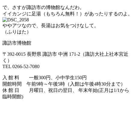
で、さすが諏訪市の博物館なんだわ。
イイカンジに足湯（もちろん無料！）があったりするのよ。
ややアツなので、長湯はお気をつけなして。
（ふりはた）
諏訪市博物館
〒392-0015 長野県 諏訪市 中洲 171-2
（諏訪大社上社本宮近
く）
TEL 0266-52-7080
入 館 料
一般300円、小中学生150円
開館時間
午前9時～午後5時（入館は午後4時30分まで）
休 館 日
月曜日、祝日の翌日、 年末年始(正月は1/1から
臨時開館)