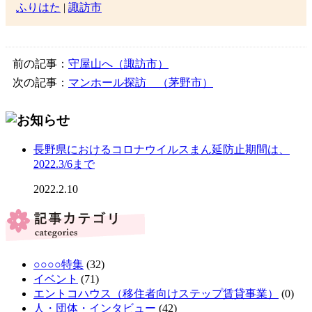
ふりはた
|
諏訪市
前の記事：
守屋山へ（諏訪市）
次の記事：
マンホール探訪 （茅野市）
長野県におけるコロナウイルスまん延防止期間は、
2022.3/6まで
2022.2.10
○○○○特集
(32)
イベント
(71)
エントコハウス（移住者向けステップ賃貸事業）
(0)
人・団体・インタビュー
(42)