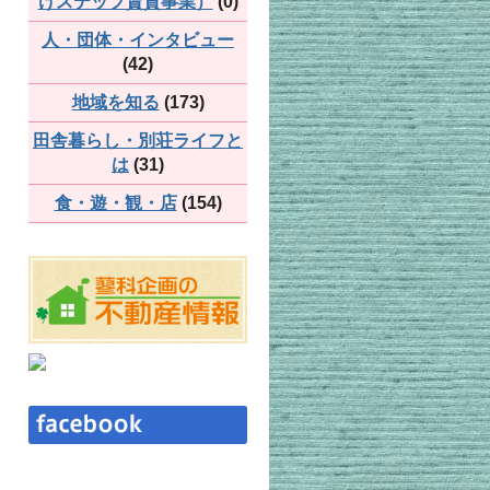
けステップ賃貸事業）
(0)
人・団体・インタビュー
(42)
地域を知る
(173)
田舎暮らし・別荘ライフと
は
(31)
食・遊・観・店
(154)