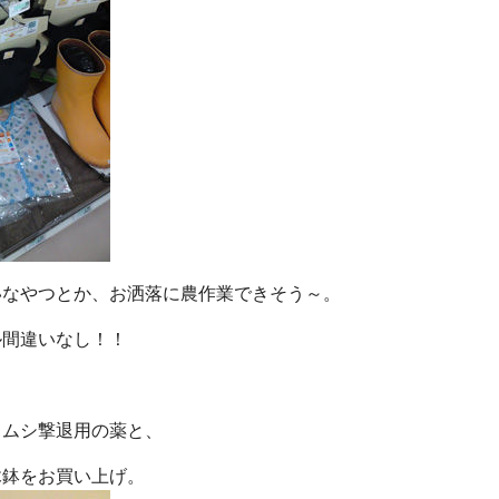
いなやつとか、お洒落に農作業できそう～。
ル間違いなし！！
ラムシ撃退用の薬と、
木鉢をお買い上げ。