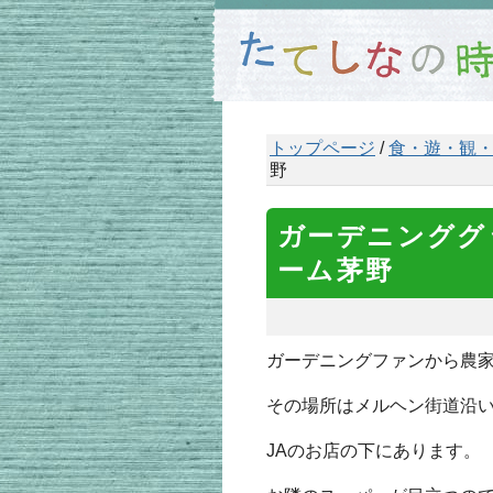
トップページ
/
食・遊・観
野
ガーデニンググ
ーム茅野
ガーデニングファンから農
その場所はメルヘン街道沿
JAのお店の下にあります。